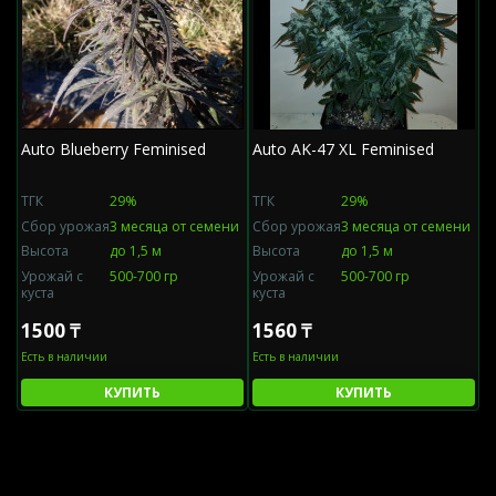
Auto Blueberry Feminised
Auto AK-47 XL Feminised
L
ТГК
29%
ТГК
29%
Т
ни
Сбор урожая
3 месяца от семени
Сбор урожая
3 месяца от семени
С
Высота
до 1,5 м
Высота
до 1,5 м
В
Урожай с
500-700 гр
Урожай с
500-700 гр
У
куста
куста
к
1500 ₸
1560 ₸
1
Есть в наличии
Есть в наличии
Е
КУПИТЬ
КУПИТЬ