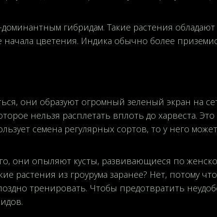
а-доминантным гибридам. Такие растения обладаю
 начала цветения. Индика обычно более приземист
аться, они образуют огромный зеленый экран на с
оторое нельзя расплетать вплоть до харвеста. Это 
льзует семена регулярных сортов, то у него може
ого, они опыляют кусты, развивающиеся по женско
кие растения из гроурума заранее? Нет, потому чт
 поздно тренировать. Чтобы предотвратить неудоб
идов.