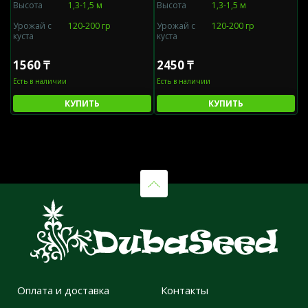
Высота
1,3-1,5 м
Высота
1,3-1,5 м
В
Урожай с
120-200 гр
Урожай с
120-200 гр
У
куста
куста
к
1560 ₸
2450 ₸
9
Есть в наличии
Есть в наличии
Е
КУПИТЬ
КУПИТЬ
Оплата и доставка
Контакты