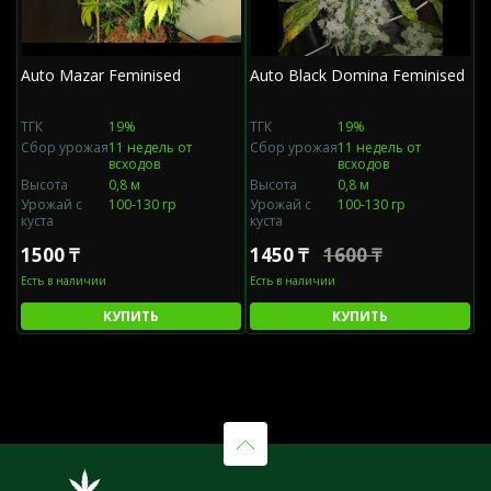
Auto Mazar Feminised
Auto Black Domina Feminised
A
ТГК
19%
ТГК
19%
Т
Сбор урожая
11 недель от
Сбор урожая
11 недель от
С
всходов
всходов
Высота
0,8 м
Высота
0,8 м
В
Урожай с
100-130 гр
Урожай с
100-130 гр
У
куста
куста
к
1500 ₸
1450 ₸
1600 ₸
1
Есть в наличии
Есть в наличии
Е
КУПИТЬ
КУПИТЬ