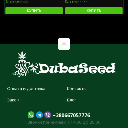
Есть в наличии
Есть в наличии
Е
КУПИТЬ
КУПИТЬ
Оплата и доставка
Контакты
Закон
Блог
+380667057776
Звонки принимаем с 14.00 до 20.00