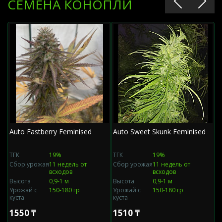
СЕМЕНА КОНОПЛИ
Auto Fastberry Feminised
Auto Sweet Skunk Feminised
A
ТГК
19%
ТГК
19%
Т
Сбор урожая
11 недель от
Сбор урожая
11 недель от
С
всходов
всходов
Высота
0,9-1 м
Высота
0,9-1 м
В
Урожай с
150-180 гр
Урожай с
150-180 гр
У
куста
куста
к
1550 ₸
1510 ₸
2